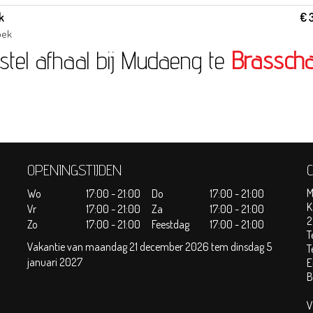
k
€ 
oek
stel afhaal bij Mudaeng te
Brasscha
OPENINGSTIJDEN
M
Wo
17:00 - 21:00
Do
17:00 - 21:00
K
Vr
17:00 - 21:00
Za
17:00 - 21:00
2
Zo
17:00 - 21:00
Feestdag
17:00 - 21:00
T
Vakantie van maandag 21 december 2026 tem dinsdag 5
T
januari 2027
E
B
V