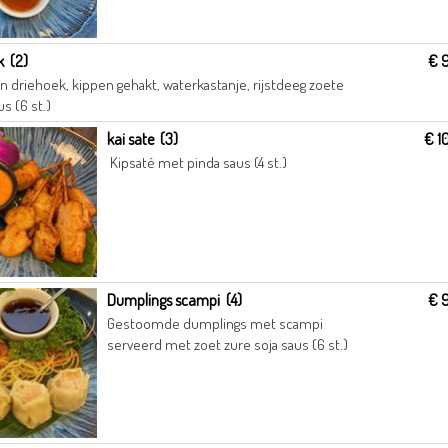
k (2)
€ 
 driehoek, kippen gehakt, waterkastanje, rijstdeeg zoete
us (6 st.)
kai sate (3)
€ 1
Kipsaté met pinda saus (4 st.)
Dumplings scampi (4)
€ 
Gestoomde dumplings met scampi
serveerd met zoet zure soja saus (6 st.)