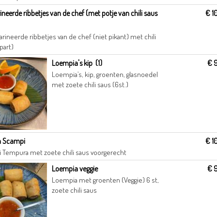
neerde ribbetjes van de chef (met potje van chili saus
€ 1
rineerde ribbetjes van de chef (niet pikant) met chili
part)
Loempia's kip (1)
€ 
Loempia’s, kip, groenten, glasnoedel
met zoete chili saus (6st.)
 Scampi
€ 1
 Tempura met zoete chili saus voorgerecht
Loempia veggie
€ 
Loempia met groenten (Veggie) 6 st,
zoete chili saus