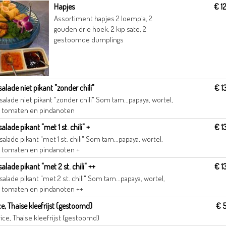
Hapjes
€ 1
Assortiment hapjes 2 loempia, 2
gouden drie hoek, 2 kip sate, 2
gestoomde dumplings
alade niet pikant "zonder chili"
€ 1
salade niet pikant "zonder chili" Som tam...papaya, wortel,
 tomaten en pindanoten
lade pikant "met 1 st. chili" +
€ 1
salade pikant "met 1 st. chili" Som tam...papaya, wortel,
 tomaten en pindanoten +
lade pikant "met 2 st. chili" ++
€ 1
salade pikant "met 2 st. chili" Som tam...papaya, wortel,
 tomaten en pindanoten ++
ce, Thaise kleefrijst (gestoomd)
€ 
rice, Thaise kleefrijst (gestoomd)