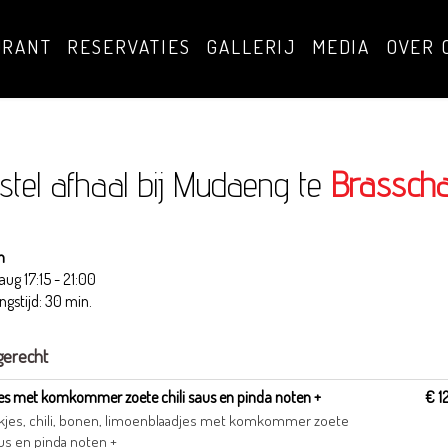
URANT
RESERVATIES
GALLERIJ
MEDIA
OVER 
stel afhaal bij Mudaeng te
Brasscha
n
 aug
17:15 - 21:00
ngstijd: 30 min.
gerecht
es met komkommer zoete chili saus en pinda noten +
€ 1
kjes, chili, bonen, limoenblaadjes met komkommer zoete
aus en pinda noten +