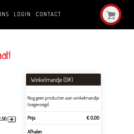
ONS
LOGIN
CONTACT
at!
Winkelmandje (
0
#)
Nog geen producten aan winkelmandje
toegevoegd.
Prijs:
€ 0,00
2,50
Afhalen