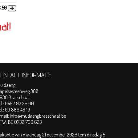
3,50
at!
CONTACT INFORMATIE
u daeng
apelsesteenweg 308
930 Brasschaat
el.:
0492 92 26 00
el.:
03 889 46 19
mail:
info@mudaengbrasschaat.be
TW:
BE 0732.706.623
akantie van maandag 21 december 2026 tem dinsdag 5