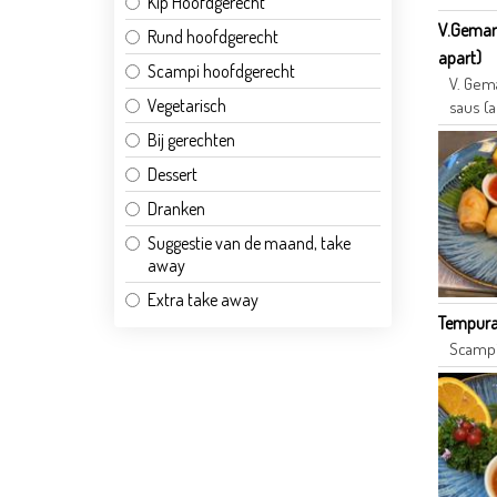
Kip Hoofdgerecht
V.Gemari
Rund hoofdgerecht
apart)
Scampi hoofdgerecht
V. Gema
Vegetarisch
saus (a
Bij gerechten
Dessert
Dranken
Suggestie van de maand, take
away
Extra take away
Tempura
Scampi