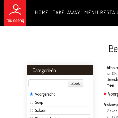
HOME
TAKE-AWAY
MENU RESTA
Be
Afhale
Categorieën
za. 08
Bereidi
Zoek
Meer
Voor
Voorgerecht
Soep
Viskoekj
Salade
Viskoe
chili s