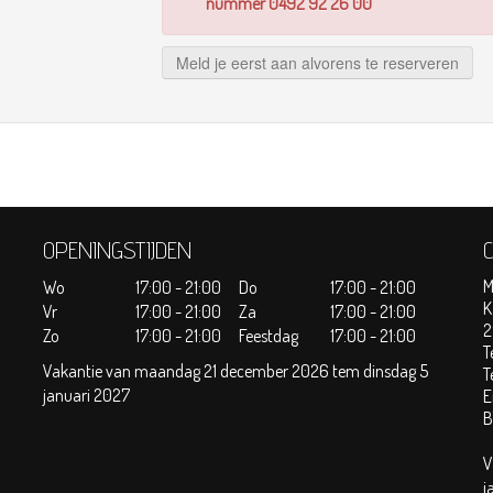
nummer 0492 92 26 00
Meld je eerst aan alvorens te reserveren
OPENINGSTIJDEN
M
Wo
17:00 - 21:00
Do
17:00 - 21:00
K
Vr
17:00 - 21:00
Za
17:00 - 21:00
2
Zo
17:00 - 21:00
Feestdag
17:00 - 21:00
T
Vakantie van maandag 21 december 2026 tem dinsdag 5
T
januari 2027
E
B
V
j