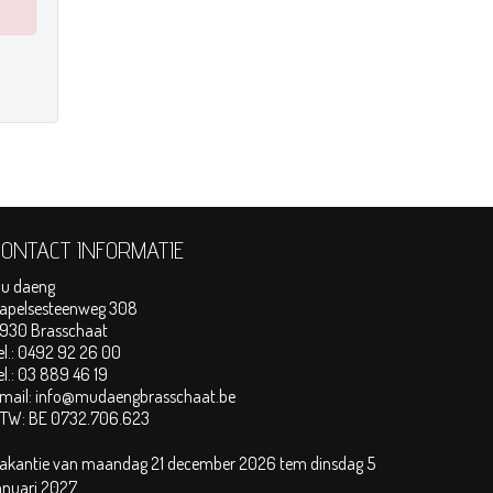
CONTACT INFORMATIE
u daeng
apelsesteenweg 308
930 Brasschaat
el.:
0492 92 26 00
el.:
03 889 46 19
mail:
info@mudaengbrasschaat.be
TW:
BE 0732.706.623
akantie van maandag 21 december 2026 tem dinsdag 5
anuari 2027