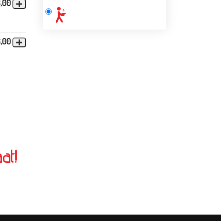
6,00
6,00
at!