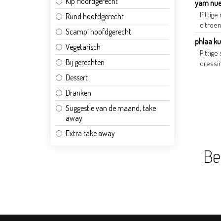
Kip Hoofdgerecht
yam nuea
Pittige
Rund hoofdgerecht
citroe
Scampi hoofdgerecht
phlaa ku
Vegetarisch
Pittig
Bij gerechten
dressi
Dessert
Dranken
Suggestie van de maand, take
away
Extra take away
Be