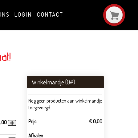
ONS
LOGIN
CONTACT
at!
Winkelmandje (
0
#)
Nog geen producten aan winkelmandje
toegevoegd.
Prijs:
€ 0,00
6,00
Afhalen