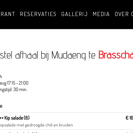
URANT
RESERVATIES
GALLERIJ
MEDIA
OVER 
stel afhaal bij Mudaeng te
Brasscha
n
 aug
17:15 - 21:00
ngstijd: 30 min.
de
++ Kip salade (8)
€ 1
 kipsalade met gedroogde chili en kruiden