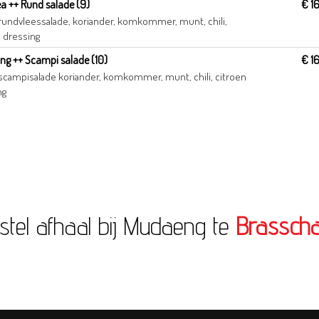
 ++ Rund salade (9)
€ 1
 rundvleessalade, koriander, komkommer, munt, chili,
n dressing
ng ++ Scampi salade (10)
€ 1
e scampisalade koriander, komkommer, munt, chili, citroen
ng
stel afhaal bij Mudaeng te
Brasscha