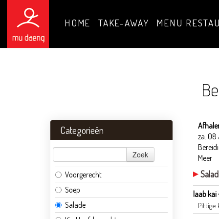
HOME
TAKE-AWAY
MENU RESTA
Be
Afhale
Categorieën
za. 08
Bereidi
Zoek
Meer
Sala
Voorgerecht
Soep
laab kai 
Salade
Pittige